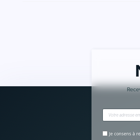
Recev
Je consens à r