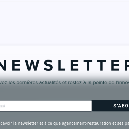
N E W S L E T T E 
ez les dernières actualités et restez à la pointe de l’inno
S'AB
ecevoir la newsletter et à ce que agencement-restauration et ses p