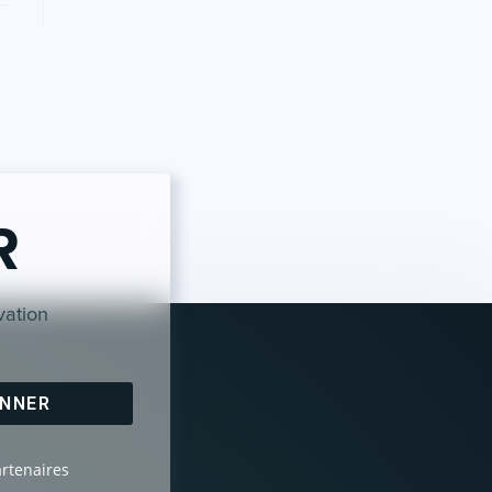
R
vation
ONNER
artenaires