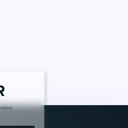
R
vation