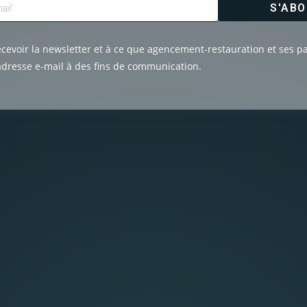
S'AB
ecevoir la newsletter et à ce que agencement-restauration et ses p
adresse e-mail à des fins de communication.