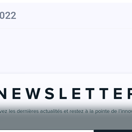
2022
N E W S L E T T E 
ez les dernières actualités et restez à la pointe de l’inno