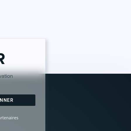
R
vation
ONNER
artenaires