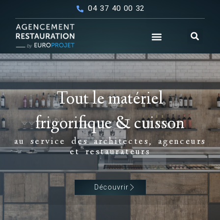
04 37 40 00 32
BLOG – SPÉCIALISTE DU MATÉRIEL DES MÉTIERS DE BOUCHE
Tout le matériel
frigorifique & cuisson
au service des architectes, agenceurs
et restaurateurs
Découvrir