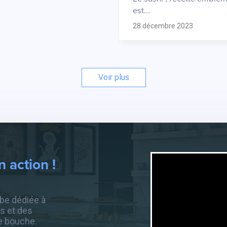
est...
28 décembre 2023
Voir plus
 action !
be dédiée à
s et des
e bouche.