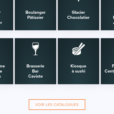
r
Boulanger
Glacier
r
Pâtissier
Chocolatier
r
ine
Brasserie
Kiosque
e
Bar
à sushi
Cent
a
Caviste
VOIR LES CATALOGUES