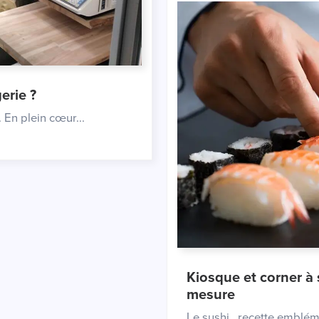
erie ?
 En plein cœur...
kiosque et corner à sushis et toutes les solutions sur
mesure
Le sushi , recette embléma