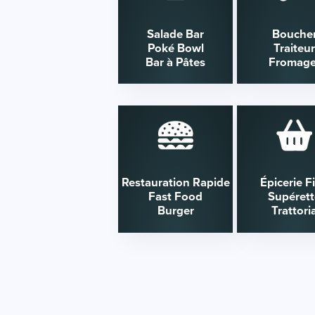
Salade Bar
Bouche
Poké Bowl
Traiteu
Bar à Pâtes
Fromage
Restauration Rapide
Épicerie F
Fast Food
Supérett
Burger
Trattori