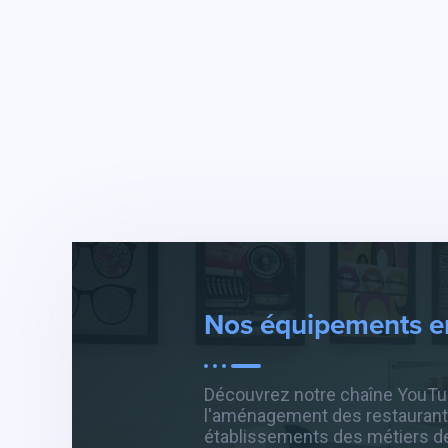
Nos équipements en
Découvrez notre chaîne YouTu
l'aménagement des restaurant
établissements des métiers d