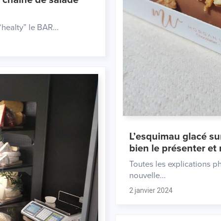
healty” le BAR...
l’esquimau glacé sur mesure, quel équipement pour
bien le présenter et
Toutes les explications p
nouvelle...
2 janvier 2024