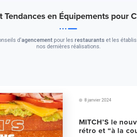
et Tendances en Équipements pour Cu
onseils d'
agencement
pour les
restaurants
et les établ
nos dernières réalisations.
8 janvier 2024
MITCH’S le nouveau concept sanswichs
rétro et “à la co