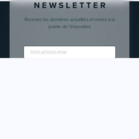
N E W S L E T T E R
Recevez les dernières actualités et restez à la
pointe de l’innovation
S'ABONNER
Je consens à recevoir la newsletter et à ce que
agencement-restauration et ses partenaires
utilisent mon adresse e-mail à des fins de
communication.