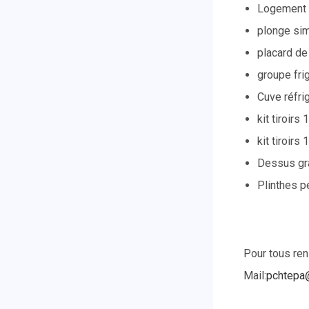
Logement 
plonge sim
placard d
groupe frig
Cuve réfri
kit tiroirs
kit tiroirs
Dessus gra
Plinthes p
Pour tous re
Mail:
pchtepa@