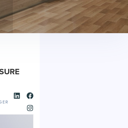
ESURE
GER