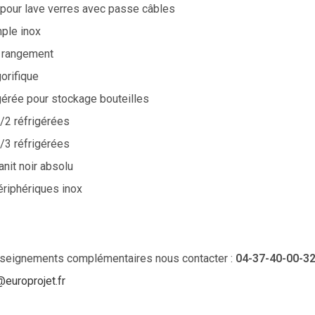
pour lave verres avec passe câbles
ple inox
e rangement
orifique
gérée pour stockage bouteilles
 1/2 réfrigérées
 1/3 réfrigérées
nit noir absolu
ériphériques inox
nseignements complémentaires nous contacter :
04-37-40-00-3
europrojet.fr